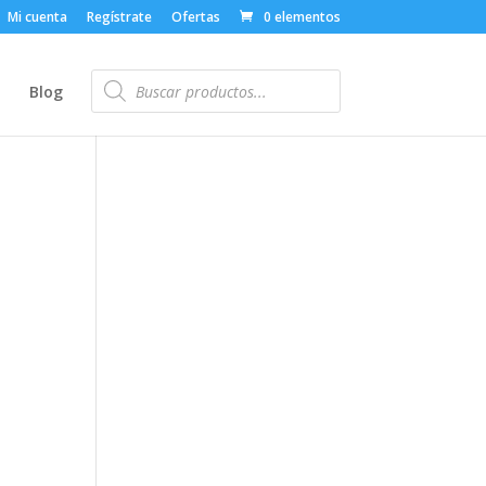
Mi cuenta
Regístrate
Ofertas
0 elementos
Búsqueda
de
o
Blog
productos