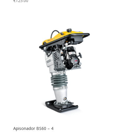
€
125.00
Apisonador BS60 – 4