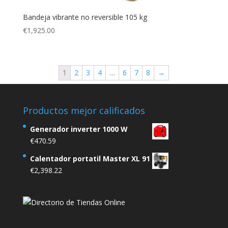
Bandeja vibrante no reversible 105 kg
€
1,925.00
1
2
3
4
…
6
7
8
→
Productos mejor calificados
Generador inverter 1000 W
€
470.59
Calentador portatil Master XL 91
€
2,398.22