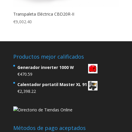
Transpaleta Eléctrica CBD20R-II
€
9,002.40
Productos mejor calificados
Generador inverter 1000 W
€
470.59
Calentador portatil Master XL 91
€
2,398.22
Métodos de pago aceptados