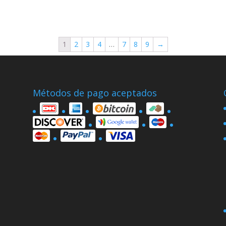
1
2
3
4
…
7
8
9
→
Métodos de pago aceptados