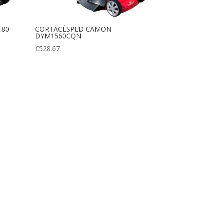
180
CORTACÉSPED CAMON
DYM1560CQN
€
528.67