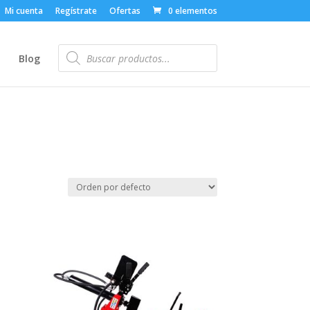
Mi cuenta
Regístrate
Ofertas
0 elementos
Búsqueda
de
o
Blog
productos