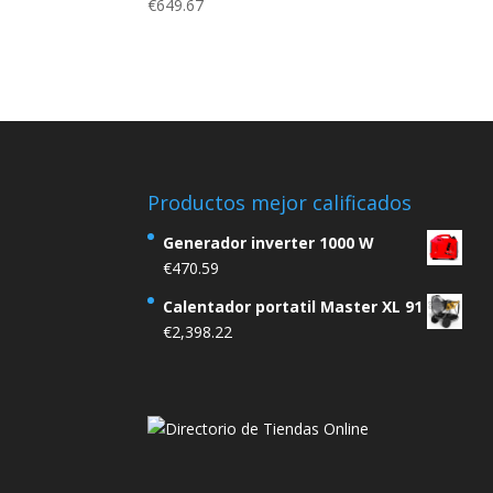
€
649.67
Productos mejor calificados
Generador inverter 1000 W
€
470.59
Calentador portatil Master XL 91
€
2,398.22