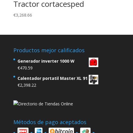
Tractor cortacesped
€
3,268.66
Productos mejor calificados
Generador inverter 1000 W
€
470.59
Calentador portatil Master XL 91
€
2,398.22
Métodos de pago aceptados