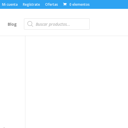
Mi cuenta
Regístrate
Ofertas
0 elementos
Búsqueda
de
o
Blog
productos