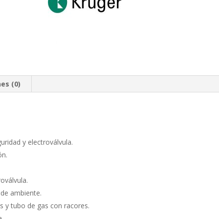
es (0)
ridad y electroválvula.
ón.
oválvula.
 de ambiente.
s y tubo de gas con racores.
a.