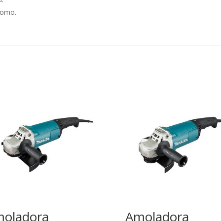
plomo.
oladora
Amoladora