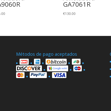
A9060R
GA7061R
.00
€
130.00
Métodos de pago aceptados