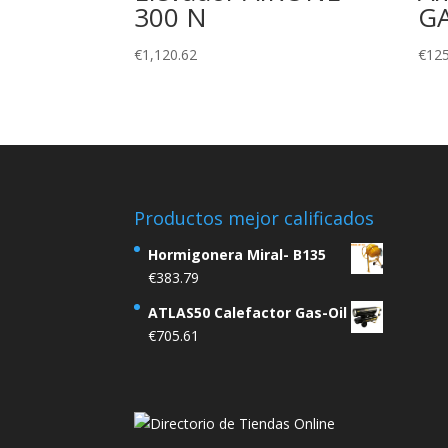
300 N
G
€
1,120.62
€
125
Productos mejor calificados
Hormigonera Miral- B135
€
383.79
ATLAS50 Calefactor Gas-Oil
€
705.61