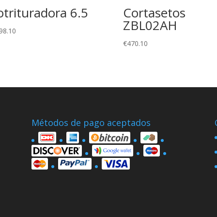
otrituradora 6.5
Cortasetos
ZBL02AH
98.10
€
470.10
Métodos de pago aceptados