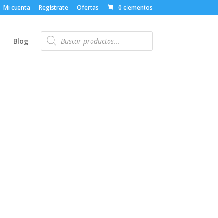
Mi cuenta
Regístrate
Ofertas
0 elementos
Búsqueda
de
o
Blog
productos