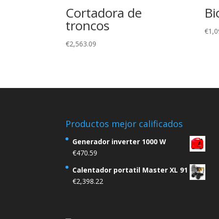
Cortadora de
Bi
troncos
€
1,0
€
2,563.09
Productos mejor calificados
Generador inverter 1000 W
€
470.59
Calentador portatil Master XL 91
€
2,398.22