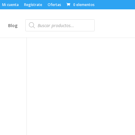
Mi cuenta
Regístrate
Ofertas
0 elementos
Búsqueda
de
o
Blog
productos