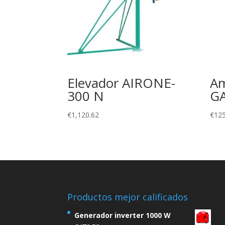
Elevador AIRONE-
Am
300 N
G
€
1,120.62
€
125
Productos mejor calificados
Generador inverter 1000 W