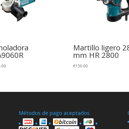
oladora
Martillo ligero 2
A9060R
mm HR 2800
.00
€
150.00
Métodos de pago aceptados