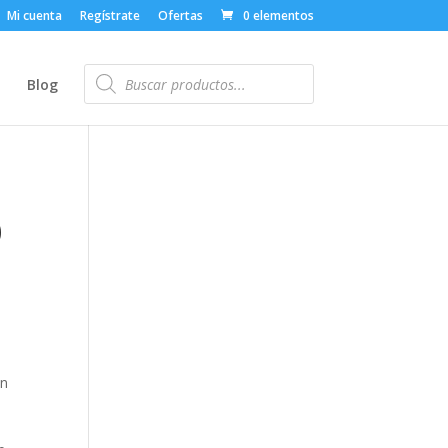
Mi cuenta
Regístrate
Ofertas
0 elementos
Búsqueda
de
o
Blog
productos
0
an