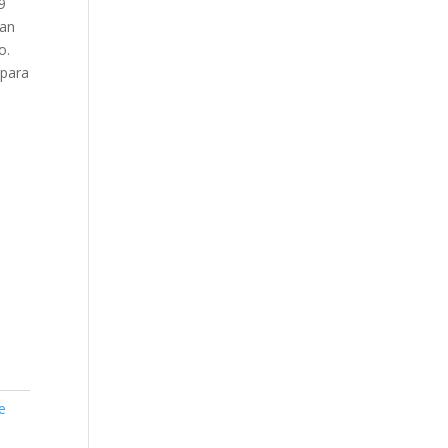
9
ran
o.
 para
e