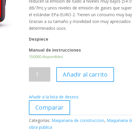
reducen la emisión de ruido a niveles muy bajos (54-5
dB/7m) y unos niveles de emisión de gases que supe
el estándar EPa-EURO 2. Tienen un consumo muy baj
Gracias a su tamaño y movilidad son muy apreciados
determinados usos.
Despiece
Manual de instrucciones
150000 disponibles
Generador
Añadir al carrito
inverter
1000
W
Añadir a la lista de deseos
cantidad
Comparar
Categorías:
Maquinaria de construccion
,
Maquinaria d
obra pública