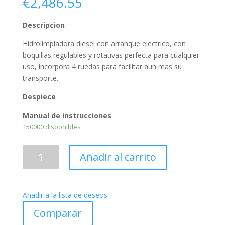
€
2,486.55
Descripcion
Hidrolimpiadora diesel con arranque electrico, con
boquillas regulables y rotativas perfecta para cualquier
uso, incorpora 4 ruedas para facilitar aun mas su
transporte.
Despiece
Manual de instrucciones
150000 disponibles
Hidrolimpiadora
Añadir al carrito
KPC3600JDR
-
DIÉSEL
Añadir a la lista de deseos
cantidad
Comparar