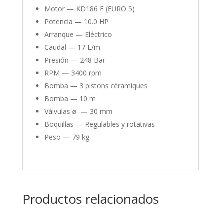
Motor —
KD186 F (EURO 5)
Potencia —
10.0 HP
Arranque —
Eléctrico
Caudal —
17 L/m
Presión —
248 Bar
RPM —
3400 rpm
Bomba —
3 pistons céramiques
Bomba —
10 m
Válvulas
ø — 30 mm
Boquillas —
Regulables y rotativas
Peso —
79 kg
Productos relacionados