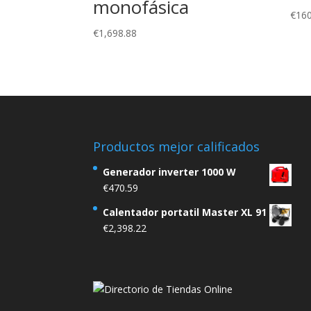
monofásica
€
160
€
1,698.88
Productos mejor calificados
Generador inverter 1000 W
€
470.59
Calentador portatil Master XL 91
€
2,398.22