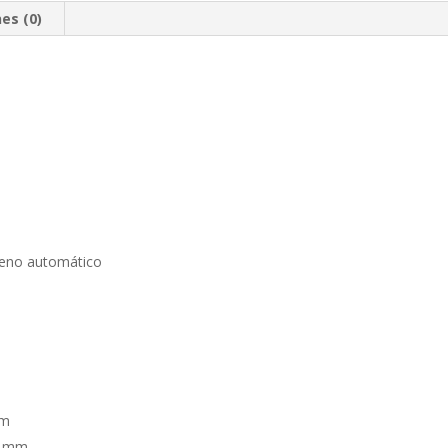
es (0)
reno automático
mm
5 mm