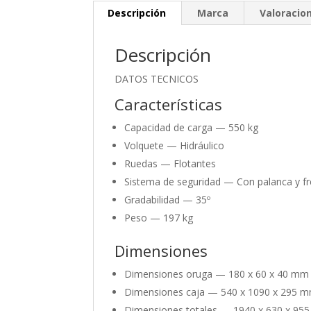
Descripción
Marca
Valoracion
Descripción
DATOS TECNICOS
Características
Capacidad de carga —
550 kg
Volquete —
Hidráulico
Ruedas —
Flotantes
Sistema de seguridad —
Con palanca y f
Gradabilidad —
35º
Peso —
197 kg
Dimensiones
Dimensiones oruga —
180 x 60 x 40 mm
Dimensiones caja —
540 x 1090 x 295 
Dimensiones totales —
1940 x 630 x 95