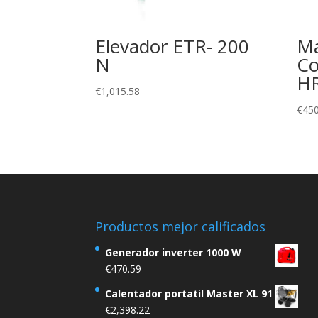
Elevador ETR- 200
Ma
N
C
H
€
1,015.58
€
450
Productos mejor calificados
Generador inverter 1000 W
€
470.59
Calentador portatil Master XL 91
€
2,398.22