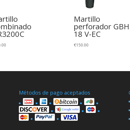
rtillo
Martillo
ombinado
perforador GBH
R3200C
18 V-EC
.00
€
150.00
Métodos de pago aceptados