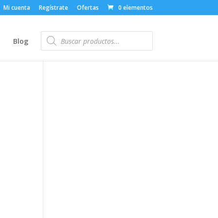
Mi cuenta
Regístrate
Ofertas
0 elementos
Búsqueda
de
o
Blog
productos