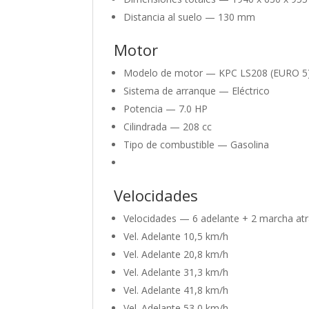
Distancia al suelo —
130 mm
Motor
Modelo de motor —
KPC LS208 (EURO 5
Sistema de arranque
— Eléctrico
Potencia —
7.0 HP
Cilindrada —
208 cc
Tipo de combustible —
Gasolina
Velocidades
Velocidades —
6 adelante + 2 marcha at
Vel. Adelante 1
0,5 km/h
Vel. Adelante 2
0,8 km/h
Vel. Adelante 3
1,3 km/h
Vel. Adelante 4
1,8 km/h
Vel. Adelante 5
3,0 km/h