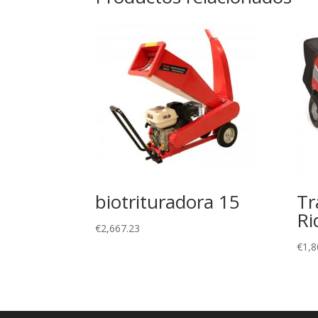
biotrituradora 15
Tr
Ri
€
2,667.23
€
1,8