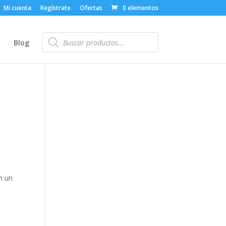
Mi cuenta
Regístrate
Ofertas
0 elementos
Búsqueda
de
o
Blog
productos
n un