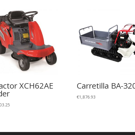
actor XCH62AE
Carretilla BA-32
der
€
1,876.93
03.25