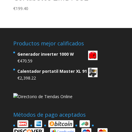
€
199.40
Productos mejor calificados
Generador inverter 1000 W
€
470.59
Calentador portatil Master XL 91
€
2,398.22
Métodos de pago aceptados