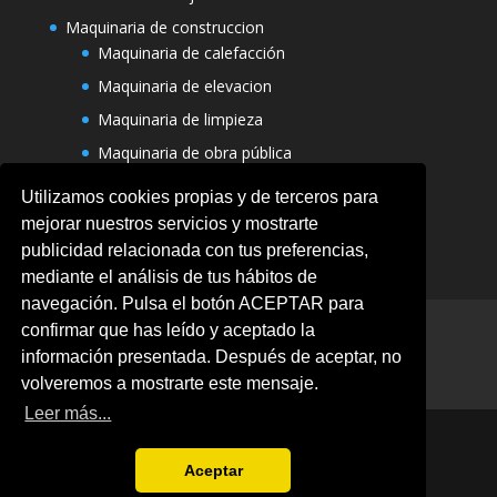
Maquinaria de construccion
Maquinaria de calefacción
Maquinaria de elevacion
Maquinaria de limpieza
Maquinaria de obra pública
Varias maquinarias
Utilizamos cookies propias y de terceros para
mejorar nuestros servicios y mostrarte
publicidad relacionada con tus preferencias,
mediante el análisis de tus hábitos de
navegación. Pulsa el botón ACEPTAR para
Aviso legal
Ofertas
Política de Cookies
confirmar que has leído y aceptado la
Politica de privacidad
información presentada. Después de aceptar, no
Términos y condiciones
volveremos a mostrarte este mensaje.
Leer más...
Aceptar
@2020 Tengo tu maquina. Todos los derechos