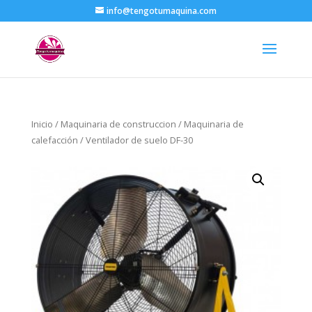
info@tengotumaquina.com
Inicio
/
Maquinaria de construccion
/
Maquinaria de
calefacción
/ Ventilador de suelo DF-30