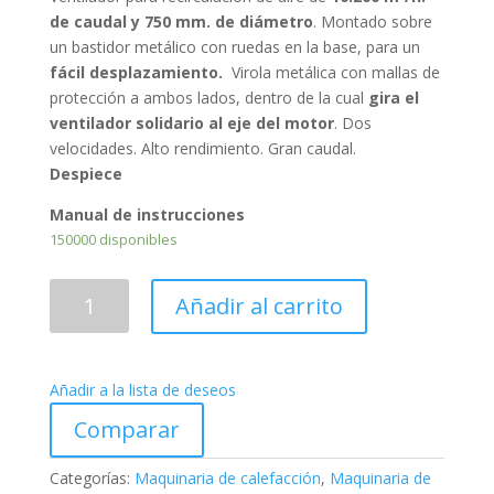
de caudal y 750 mm. de diámetro
. Montado sobre
un bastidor metálico con ruedas en la base, para un
fácil desplazamiento.
Virola metálica con mallas de
protección a ambos lados, dentro de la cual
gira el
ventilador solidario al eje del motor
. Dos
velocidades. Alto rendimiento. Gran caudal.
Despiece
Manual de instrucciones
150000 disponibles
Ventilador
Añadir al carrito
de
suelo
DF-
Añadir a la lista de deseos
30
cantidad
Comparar
Categorías:
Maquinaria de calefacción
,
Maquinaria de