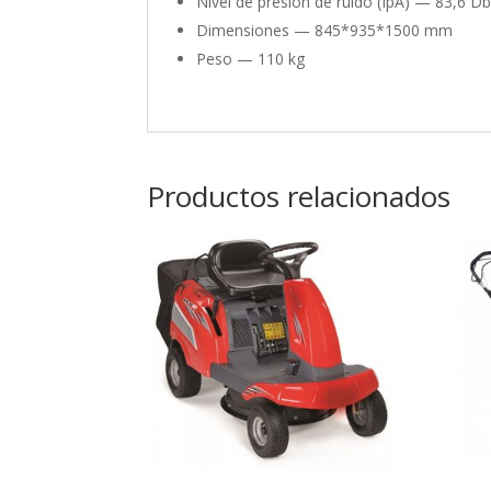
Nivel de presión de ruido (IpA) —
83,6 Db
Dimensiones —
845*935*1500 mm
Peso —
110 kg
Productos relacionados