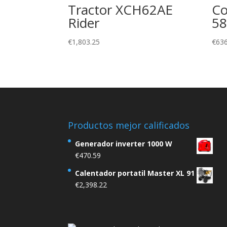
Tractor XCH62AE
Co
Rider
58
€
1,803.25
€
636
Productos mejor calificados
Generador inverter 1000 W
€
470.59
Calentador portatil Master XL 91
€
2,398.22