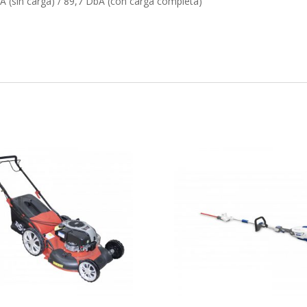
A (sin carga) / 89,7 DbA (con carga completa)