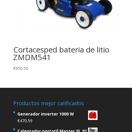
Cortacesped bateria de litio
ZMDM541
€
950.50
Productos mejor calificados
Generador inverter 1000 W
€
470.59
Calentador portatil Master XL 91