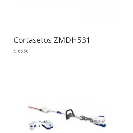
Cortasetos ZMDH531
€
165.50