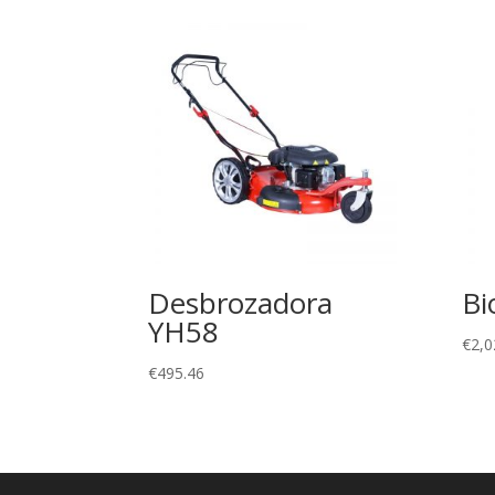
Desbrozadora
Bi
YH58
€
2,0
€
495.46