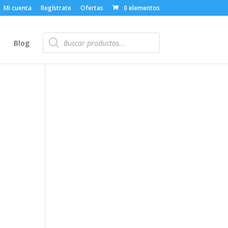
Mi cuenta
Regístrate
Ofertas
0 elementos
Búsqueda
de
o
Blog
productos