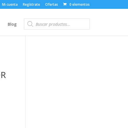
Mi cuenta
Regístrate
Ofertas
0 elementos
Búsqueda
de
o
Blog
productos
OR