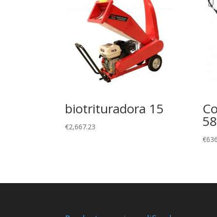
biotrituradora 15
Co
58
€
2,667.23
€
636