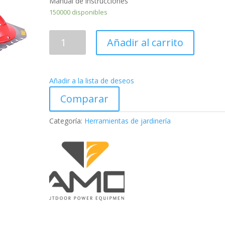
Manual de instrucciones
150000 disponibles
DESBROZADORA
Añadir al carrito
DE
RUEDAS
PUBERT
Añadir a la lista de deseos
L
JUNIOR
Comparar
65H
cantidad
Categoría:
Herramientas de jardinería