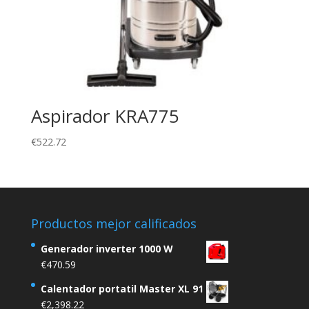
Aspirador KRA775
€
522.72
Productos mejor calificados
Generador inverter 1000 W
€
470.59
Calentador portatil Master XL 91
€
2,398.22