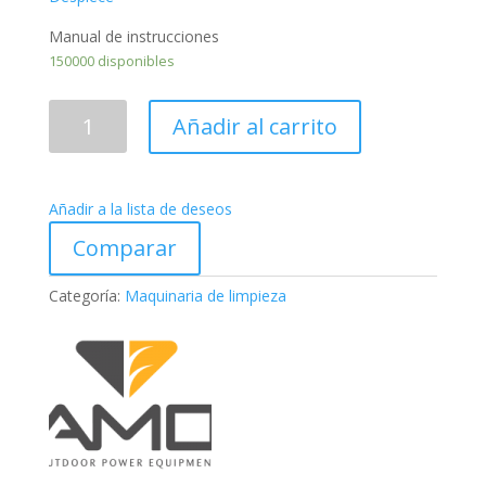
Manual de instrucciones
150000 disponibles
LAVADORA
Añadir al carrito
A
PRESIÓN
CAMON
Añadir a la lista de deseos
YLQ7711E-
250
Comparar
cantidad
Categoría:
Maquinaria de limpieza